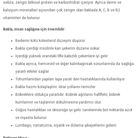
sebze, zengin bitkisel protein ve karbonhidrat içeriyor. Ayrıca demir ve
kalsiyum mineralleri açısından çok zengin olan baklada A, C, B ve B2
vitaminleri de bulunur.
Bakla, insan sağlığına için önemlidir:
Bedenin kötü kolesterol düzeyini düşürür.
Bakla içerdiği insülinle kan şekerini düzene sokar.
İçerdiği yüksek orandaki lifle kabızlık çekenlere iyi gelir.
Bakla ayrıca, hemoroid ve diğer kalınbağırsak sorunlarında da sağlığa
yararlı etkiler sağlar.
Tohumlarından yapılan lapa yaralı deri hastalıklarında kullanılıyor.
Bakla hazmı kolaylaştırır. İdrar yollarını temizler
Böbreklere oldukça yararlıdır: Böbrek ağrılarını hafifletir, böbrek
kumlarının ve taşlarının dökülmesine yardımcı olur.
Göğüs hastalıkları ve öksürüğe iyi gelir. tanelerinde bol miktarda azot
ve nişasta bulunur.
Lumbago, romatizma, siyatik ve dolama şikayetlerini giderir.