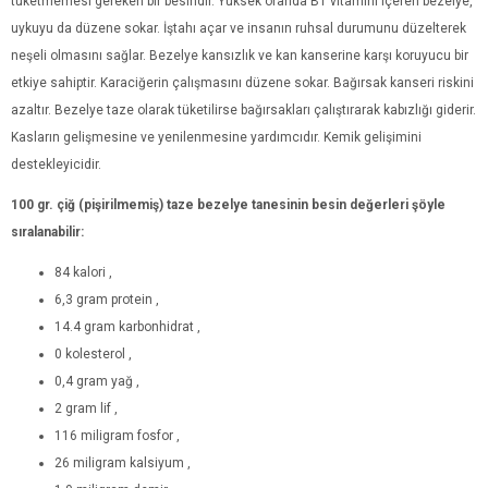
tüketmemesi gereken bir besindir. Yüksek oranda B1 vitamini içeren bezelye,
uykuyu da düzene sokar. İştahı açar ve insanın ruhsal durumunu düzelterek
neşeli olmasını sağlar. Bezelye kansızlık ve kan kanserine karşı koruyucu bir
etkiye sahiptir. Karaciğerin çalışmasını düzene sokar. Bağırsak kanseri riskini
azaltır. Bezelye taze olarak tüketilirse bağırsakları çalıştırarak kabızlığı giderir.
Kasların gelişmesine ve yenilenmesine yardımcıdır. Kemik gelişimini
destekleyicidir.
100 gr. çiğ (pişirilmemiş) taze bezelye tanesinin besin değerleri şöyle
sıralanabilir:
84 kalori ,
6,3 gram protein ,
14.4 gram karbonhidrat ,
0 kolesterol ,
0,4 gram yağ ,
2 gram lif ,
116 miligram fosfor ,
26 miligram kalsiyum ,