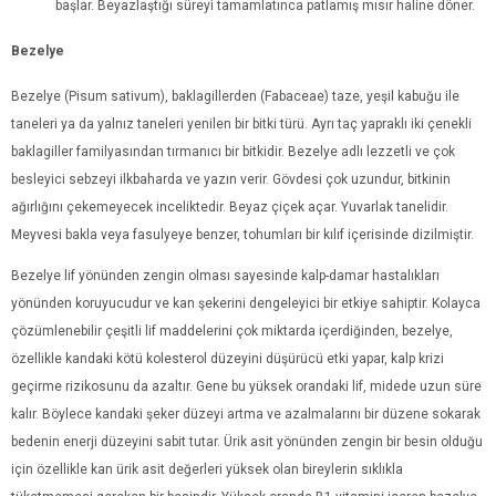
başlar. Beyazlaştığı süreyi tamamlatınca patlamış mısır haline döner.
Bezelye
Bezelye (Pisum sativum), baklagillerden (Fabaceae) taze, yeşil kabuğu ile
taneleri ya da yalnız taneleri yenilen bir bitki türü. Ayrı taç yapraklı iki çenekli
baklagiller familyasından tırmanıcı bir bitkidir. Bezelye adlı lezzetli ve çok
besleyici sebzeyi ilkbaharda ve yazın verir. Gövdesi çok uzundur, bitkinin
ağırlığını çekemeyecek inceliktedir. Beyaz çiçek açar. Yuvarlak tanelidir.
Meyvesi bakla veya fasulyeye benzer, tohumları bir kılıf içerisinde dizilmiştir.
Bezelye lif yönünden zengin olması sayesinde kalp-damar hastalıkları
yönünden koruyucudur ve kan şekerini dengeleyici bir etkiye sahiptir. Kolayca
çözümlenebilir çeşitli lif maddelerini çok miktarda içerdiğinden, bezelye,
özellikle kandaki kötü kolesterol düzeyini düşürücü etki yapar, kalp krizi
geçirme rizikosunu da azaltır. Gene bu yüksek orandaki lif, midede uzun süre
kalır. Böylece kandaki şeker düzeyi artma ve azalmalarını bir düzene sokarak
bedenin enerji düzeyini sabit tutar. Ürik asit yönünden zengin bir besin olduğu
için özellikle kan ürik asit değerleri yüksek olan bireylerin sıklıkla