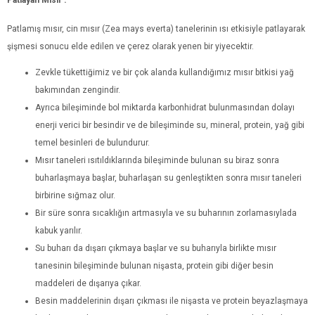
Patlayan Mısır :
Patlamış mısır, cin mısır (Zea mays everta) tanelerinin ısı etkisiyle patlayarak
şişmesi sonucu elde edilen ve çerez olarak yenen bir yiyecektir.
Zevkle tükettiğimiz ve bir çok alanda kullandığımız mısır bitkisi yağ
bakımından zengindir.
Ayrıca bileşiminde bol miktarda karbonhidrat bulunmasından dolayı
enerji verici bir besindir ve de bileşiminde su, mineral, protein, yağ gibi
temel besinleri de bulundurur.
Mısır taneleri ısıtıldıklarında bileşiminde bulunan su biraz sonra
buharlaşmaya başlar, buharlaşan su genleştikten sonra mısır taneleri
birbirine sığmaz olur.
Bir süre sonra sıcaklığın artmasıyla ve su buharının zorlamasıylada
kabuk yarılır.
Su buharı da dışarı çıkmaya başlar ve su buharıyla birlikte mısır
tanesinin bileşiminde bulunan nişasta, protein gibi diğer besin
maddeleri de dışarıya çıkar.
Besin maddelerinin dışarı çıkması ile nişasta ve protein beyazlaşmaya